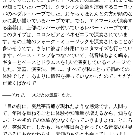
が知っていたハープは、クラシック音楽を演奏するヨーロッ
パのペダル・ハープでした。おそらくほとんどの方が頭のな
かに思い描いているハープです。でも、エドマールが演奏す
る楽器は、上部にレバーが付いているレバー・ハープです。
このタイプは、コロンビアとベネゼエラで演奏されていま
す。その土地のフォーク・ミュージックを演奏されることが
多いそうです。さらに彼は自分用にカスタマイズも行ってい
ます。ベース・アンプをつないでいて、低音域もよく鳴る。
ギターとベースとドラムスを1人で演奏しているイメージで
した。楽器、演奏法、音……。すべてが私にとって初めての
体験でした。あまりに情報を持っていなかったので、ただた
だ驚くばかりで」
――それで、〈未知との遭遇〉だと。
「目の前に、突然宇宙船が現れたような感覚です。人間っ
て、年齢を重ねるごとに体験や知識量が増えるから、知らな
いことや初めての体験が少なくなっていきますよね。ところ
が、突然来た。しかも、私が毎日向き合っている音楽の世界
であるにもかかわらず、未知のものと出会ってしまいまし