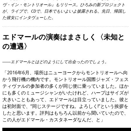
ヴ・イン・モントリオール』もリリース。ひろみの新プロジェクト
が、ライブで、CDで、日本でもいよいよ披露される。先日、帰国し
た彼女にインタヴューした。
エドマールの演奏はまさしく〈未知と
の遭遇〉
――エドマールとはどのようにして出会ったのでしょう。
「2016年6月、場所はニューヨークからモントリオールへ向
かう飛行機の機内です。モントリオール国際ジャズ・フェス
ティヴァルの参加者の多くが同じ便に乗っていました。ほか
にも多くのミュージシャンがいたけれど、ハープはサイズが
大きいこともあって、エドマールは目立っていました。彼と
は初対面で、“同じステージですね。よろしく!”という挨拶を
したと思います。評判はもちろん以前から聞いていたので、
この人がエドマール・カスタネーダなんだ、と」