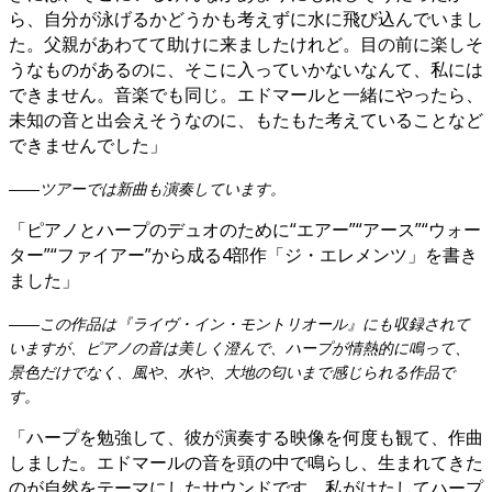
ら、自分が泳げるかどうかも考えずに水に飛び込んでいまし
た。父親があわてて助けに来ましたけれど。目の前に楽しそ
うなものがあるのに、そこに入っていかないなんて、私には
できません。音楽でも同じ。エドマールと一緒にやったら、
未知の音と出会えそうなのに、もたもた考えていることなど
できませんでした」
――ツアーでは新曲も演奏しています。
「ピアノとハープのデュオのために“エアー”“アース”“ウォー
ター”“ファイアー”から成る4部作「ジ・エレメンツ」を書き
ました」
――この作品は『ライヴ・イン・モントリオール』にも収録されて
いますが、ピアノの音は美しく澄んで、ハープが情熱的に鳴って、
景色だけでなく、風や、水や、大地の匂いまで感じられる作品で
す。
「ハープを勉強して、彼が演奏する映像を何度も観て、作曲
しました。エドマールの音を頭の中で鳴らし、生まれてきた
のが自然をテーマにしたサウンドです。私がはたしてハープ