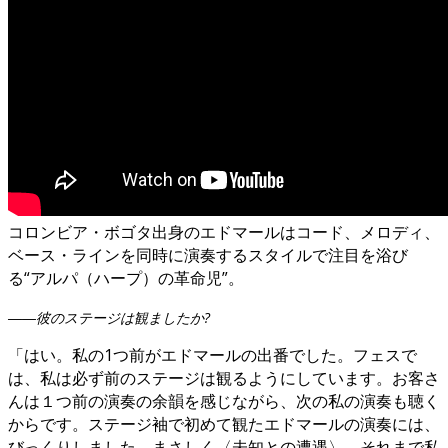
コロンビア・ボゴタ出身のエドマールはコード、メロディ、
ベース・ラインを同時に演奏するスタイルで注目を浴び
る“アルパ（ハープ）の革命児”。
――彼のステージは観ましたか?
「はい。私の1つ前がエドマールの出番でした。フェスで
は、私は必ず前のステージは観るようにしています。お客さ
んは１つ前の演奏の余韻を感じながら、次の私の演奏も聴く
からです。ステージ袖で初めて観たエドマールの演奏には、
びっくりしました。まさしく〈未知との遭遇〉。それまで私