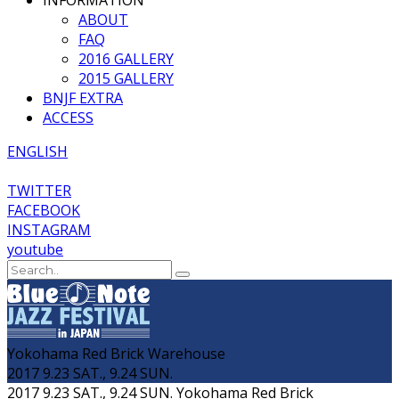
INFORMATION
ABOUT
FAQ
2016 GALLERY
2015 GALLERY
BNJF EXTRA
ACCESS
ENGLISH
TWITTER
FACEBOOK
INSTAGRAM
youtube
Yokohama Red Brick Warehouse
2017 9.23 SAT., 9.24 SUN.
2017 9.23 SAT., 9.24 SUN.
Yokohama Red Brick