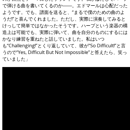
で弾ける曲を書いてくるのか――。エドマールは心配だった
ようです。でも、譜面を送ると、“まるで僕のための曲のよ
うだ!”と喜んでくれました。ただし、実際に演奏してみると
けっして簡単ではなかったそうです。ハープという楽器の構
造上は可能でも、実際に弾いて、曲を自分のものにするには
かなり練習を重ねたと話していました。私はいつ
も“Challenging!”とくり返していて、彼が“So Difficult!”と言
うので“Yes, Difficult But Not Impossible”と答えたら、笑っ
ていました」