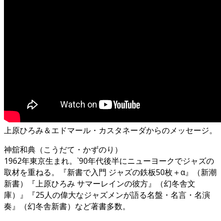
上原ひろみ＆エドマール・カスタネーダからのメッセージ。
神舘和典（こうだて・かずのり）
1962年東京生まれ。`90年代後半にニューヨークでジャズの
取材を重ねる。『新書で入門 ジャズの鉄板50枚＋α』（新潮
新書）『上原ひろみ サマーレインの彼方』（幻冬舎文
庫）』『25人の偉大なジャズメンが語る名盤・名言・名演
奏』（幻冬舎新書）など著書多数。