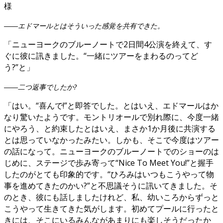
様
――エドマールとはそういった感覚を共有できた。
「ニューヨークのブルーノートで2日間4公演を終えて、す
ぐに彼に訊きました。“一緒にツアーをまわるのってど
う?”と」
――二つ返事でしたか?
「はい。“喜んで!”と即答でした。とはいえ、エドマールはか
なり驚いたようです。モントリオールで別れ際に、今度一緒
にやろう、と約束したとはいえ、まさか1か月後に共演する
とは思っていなかったみたい。しかも、そこで今度はツアー
の話になって。ニューヨークのブルーノートでのショーのは
じめに、ステージで歩み寄って“Nice To Meet You!”と握手
したのがとても印象的です。“ひろみはいつもこうやって物
事を進めてきたのかい?”と不思議そうに訊いてきました。そ
のとき、彼にも話しましたけれど、私、幼いころからずっと
こうやって生きてきた気がします。初めてプールに行ったと
きには、そこにいるみんながあまりにも楽しそうだったか