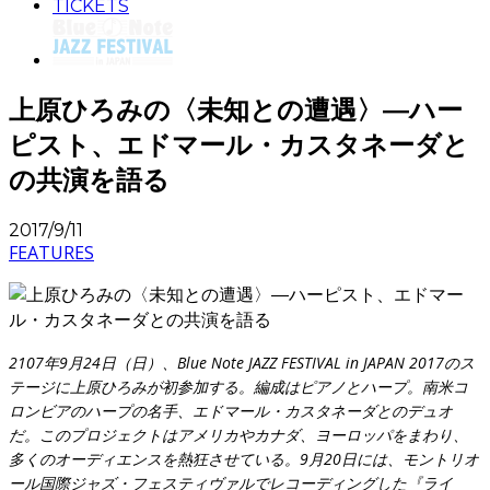
TICKETS
上原ひろみの〈未知との遭遇〉―ハー
ピスト、エドマール・カスタネーダと
の共演を語る
2017/9/11
FEATURES
2107年9月24日（日）、Blue Note JAZZ FESTIVAL in JAPAN 2017のス
テージに上原ひろみが初参加する。編成はピアノとハープ。南米コ
ロンビアのハープの名手、エドマール・カスタネーダとのデュオ
だ。このプロジェクトはアメリカやカナダ、ヨーロッパをまわり、
多くのオーディエンスを熱狂させている。9月20日には、モントリオ
ール国際ジャズ・フェスティヴァルでレコーディングした『ライ