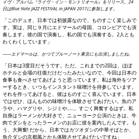
イヴ・アルバム『ライヴ・イン・モントリオール』をリリース。24
日はBlue Note JAZZ FESTIVAL in JAPAN 2017に参加します。
「このデュオ、日本では初披露なので、ものすごく楽しみで
す。実は、同じ９月にエドマールの母国、コロンビアでも演
奏します。彼の国で演奏し、私の国でも演奏する。2人とも
わくわくしています」
――エドマールは、かつてブルーノート東京にも出演しましたね。
「日本は3度目だそうです。ただ、これまでの2回は、ほぼ
ホテルと会場の往復だけだったみたいなので、今回は日本の
食事も食べさせてあげようと思っています。私は海外をツア
ーするとき、いつもインスタント味噌汁を持参しています。
それを作ってあげると、彼はものすごく喜んでいます。日本
ではぜひ、ほんものの味噌汁を体験させてあげたい。魚のア
ラや、ハマグリや、シジミや……。すごく興奮するはず。私
自身はラーメンが大好きで、ニューヨーク公演のときは、牛
肉でダシをとったラーメンのお店に彼を案内したんです。も
う、大興奮! だから、日本ではカツオダシの中華そばとか、
魚介ダシの京都風とかも体験させてあげたいですね」