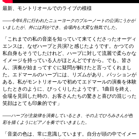
最新、モントリオールでのライブの模様
――今年6月に行われたニューヨークのブルーノートの公演にうかが
いましたが、外には列ができ、会場内も大変な熱気でした。
「これまでの私の音楽を知っていて来てくださったオーディ
エンスは、なぜハープと共演?と感じたようです。かつての
私自身もそうでしたけれど、ハープに対して流麗で柔らかな
イメージを持っている人がほとんどですから。でも、皆さ
ん、演奏が始まってすぐに疑問が解けたと言ってくれまし
た。エドマールのハープには、リズムがあり、パッションが
ある。私がモントリオールで初めてエドマールの演奏を体験
したときのように、びっくりしたようです。1曲目を終え、
会場を見回した時の、お客さんたちの驚きと喜びの混じった
笑顔はとても印象的です」
――ハープが主旋律を演奏しているとき、その上でひろみさんが色
彩を描くようにピアノを奏でていきました。
「音楽の色は、常に意識しています。自分が頭の中でイメー