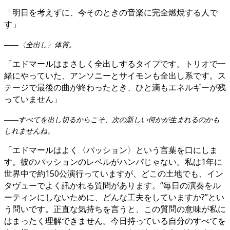
「明日を考えずに、今そのときの音楽に完全燃焼する人で
す」
――〈全出し〉体質。
「エドマールはまさしく全出しするタイプです。トリオで一
緒にやっていた、アンソニーとサイモンも全出し系です。ス
テージで最後の曲が終わったとき、ひと滴もエネルギーが残
っていません」
――すべてを出し切るからこそ、次の新しい何かが生まれるのかも
しれませんね。
「エドマールはよく〈パッション〉という言葉を口にしま
す。彼のパッションのレベルがハンパじゃない。私は1年に
世界中で約150公演行っていますが、どこの土地でも、イン
タヴューでよく訊かれる質問があります。“毎日の演奏をル
ーティンにしないために、どんな工夫をしていますか?”とい
う問いです。正直な気持ちを言うと、この質問の意味が私に
はまったく理解できません。今日持っている自分のすべてを