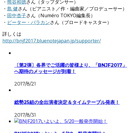
・
熊谷和徳
さん（タップダンサー）
・
島 健
さん（ピアニスト／作・編曲家／プロデューサー）
・
田中杏子
さん（Numéro TOKYO編集長）
・
ピーター・バラカン
さん（ブロードキャスター）
詳しくは
http://bnjf2017.bluenotejapan.jp/supporter/
〔第2弾〕各界でご活躍の皆様より、「BNJF2017」
へ期待のメッセージが到着！
2017/8/21
総勢25組の全出演者決定＆タイムテーブル発表！
2017/8/31