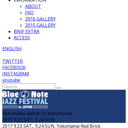
INFORMATION
ABOUT
FAQ
2016 GALLERY
2015 GALLERY
BNJF EXTRA
ACCESS
ENGLISH
TWITTER
FACEBOOK
INSTAGRAM
youtube
Yokohama Red Brick Warehouse
2017 9.23 SAT., 9.24 SUN.
2017 9.23 SAT., 9.24 SUN.
Yokohama Red Brick