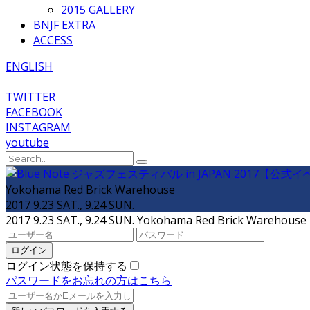
2015 GALLERY
BNJF EXTRA
ACCESS
ENGLISH
TWITTER
FACEBOOK
INSTAGRAM
youtube
Yokohama Red Brick Warehouse
2017 9.23 SAT., 9.24 SUN.
2017 9.23 SAT., 9.24 SUN.
Yokohama Red Brick Warehouse
ログイン状態を保持する
パスワードをお忘れの方はこちら