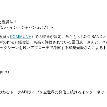
と鑑賞法！
・イン・ジャパン 2017！〜
送局＜
DOMMUNE
＞での特番が決定。自らも＜T.O.C. BA
芸術の作法と鑑賞法」も高く評価されている冨田恵一さんと、そ
ャズ〜ミュージックシーンを鋭いアプローチで考察する柳樂光隆さん
ter）
にまつわるトーク&DJライブを全世界に発信し続けるインターネ