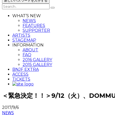
WHAT’S NEW
NEWS
FEATURES
SUPPORTER
ARTISTS
STAGEMAP
INFORMATION
ABOUT
FAQ
2016 GALLERY
2015 GALLERY
BNJF EXTRA
ACCESS
TICKETS
＜緊急決定！！＞9/12（火）、DOMM
2017/9/6
NEWS