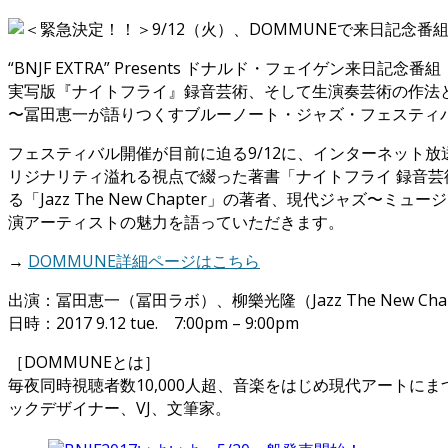
“BNJF EXTRA” Presents ドナルド・フェイゲン来日記念番組
実写版『ナイトフライ』録音芸術、そして生演奏芸術の作法
〜冨田恵一が語りつくすブルーノート・ジャズ・フェスティバル
フェスティバル開催が目前に迫る9/12に、インターネット放
リジナリティ溢れる視点で綴った著書「ナイトフライ 録音
る「Jazz The New Chapter」の著者、現代ジ
演アーティストの魅力を語っていただきます。
→
DOMMUNE詳細ページはこちら
出演：冨田恵一（冨田ラボ）、柳樂光隆（Jazz The New Chap
日時：2017 9.12 tue. 7:00pm – 9:00pm
［DOMMUNEとは］
毎夜同時視聴者数10,000人超、音楽をはじめ現代アート
ックデザイナー、VJ、文筆家。